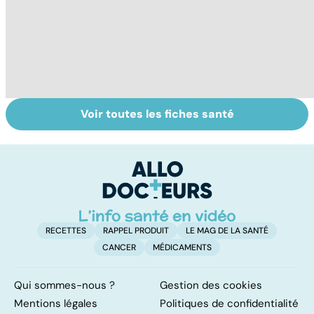
Voir toutes les fiches santé
Faire du sport à
Don de gamètes :
M
domicile, c'est
le pour et le
pr
facile !
contre d'une
av
levée de
l'anonymat
RECETTES
RAPPEL PRODUIT
LE MAG DE LA SANTÉ
CANCER
MÉDICAMENTS
Qui sommes-nous ?
Gestion des cookies
Mentions légales
Politiques de confidentialité