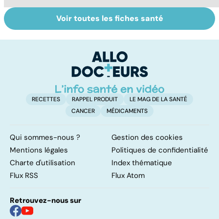
Voir toutes les fiches santé
Faire du sport à
Don de gamètes :
M
domicile, c'est
le pour et le
pr
facile !
contre d'une
av
levée de
l'anonymat
RECETTES
RAPPEL PRODUIT
LE MAG DE LA SANTÉ
CANCER
MÉDICAMENTS
Qui sommes-nous ?
Gestion des cookies
Mentions légales
Politiques de confidentialité
Charte d'utilisation
Index thématique
Flux RSS
Flux Atom
Retrouvez-nous sur