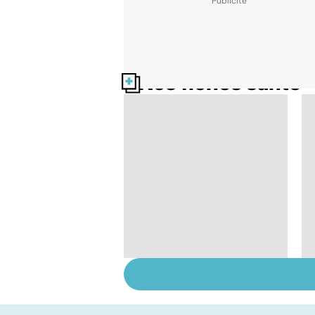
Nos fiches santé
Automne-hiver, le
temps de la
dépression