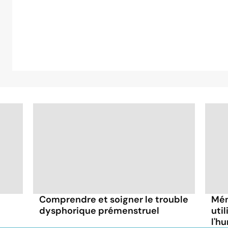
Comprendre et soigner le trouble
Mén
dysphorique prémenstruel
uti
l'h