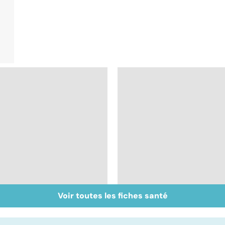
Voir toutes les fiches santé
Ados : que faire en
Automutilation : des
cas de troubles du
ados en souffrance
comportement ?