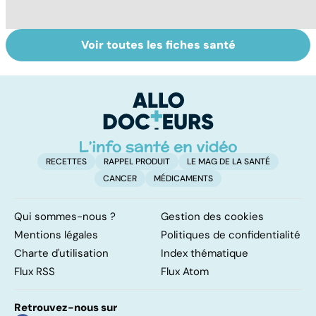
Voir toutes les fiches santé
Tout savoir sur
Acidité, brûlures,
Le
nos excréments
crampes... quand
pi
l'estomac fait
k
mal
RECETTES
RAPPEL PRODUIT
LE MAG DE LA SANTÉ
CANCER
MÉDICAMENTS
Qui sommes-nous ?
Gestion des cookies
Mentions légales
Politiques de confidentialité
Charte d'utilisation
Index thématique
Flux RSS
Flux Atom
Retrouvez-nous sur