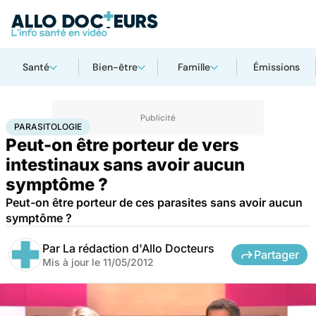
Santé
Bien-être
Famille
Émissions
Accueil
Santé
Maladies
Maladies infectieuses
Parasitologie
PARASITOLOGIE
Peut-on être porteur de vers
intestinaux sans avoir aucun
symptôme ?
Peut-on être porteur de ces parasites sans avoir aucun
symptôme ?
Par
La rédaction d'Allo Docteurs
Partager
Mis à jour le
11/05/2012