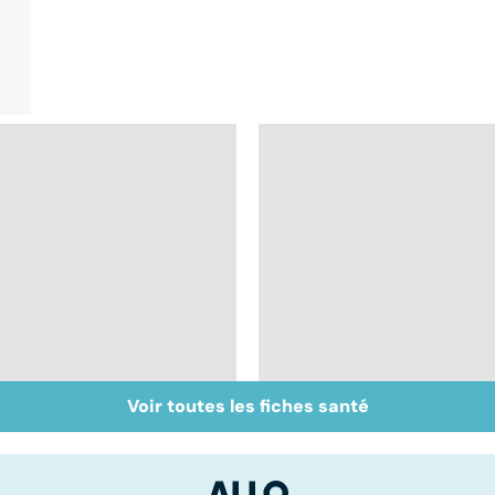
Voir toutes les fiches santé
Faire du sport à
Don de gamètes : le
domicile, c'est facile !
pour et le contre
d'une levée de
l'anonymat