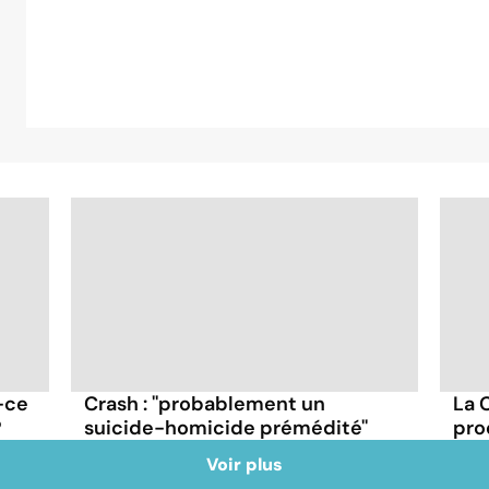
-ce
Crash : ''probablement un
La 
?
suicide-homicide prémédité''
pro
Voir plus