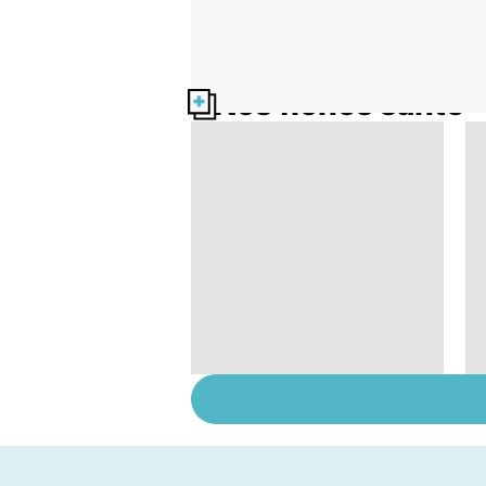
Nos fiches santé
HPV : tout savoir sur
les papillomavirus