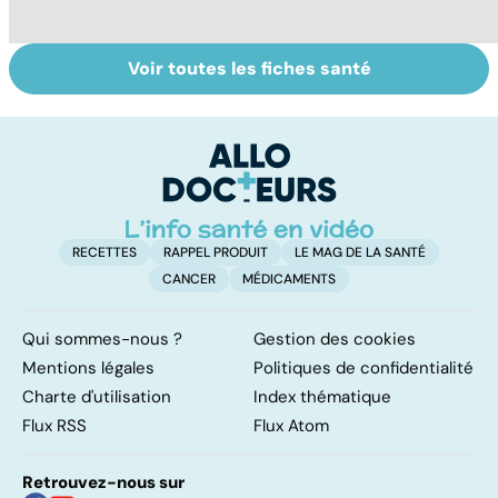
Voir toutes les fiches santé
Suicide : prévenir
Virus du Nil
U
le passage à
occidental : ce
s
l'acte
qu’il faut savoir
sur cette
infection
RECETTES
RAPPEL PRODUIT
LE MAG DE LA SANTÉ
CANCER
MÉDICAMENTS
Qui sommes-nous ?
Gestion des cookies
Mentions légales
Politiques de confidentialité
Charte d'utilisation
Index thématique
Flux RSS
Flux Atom
Retrouvez-nous sur