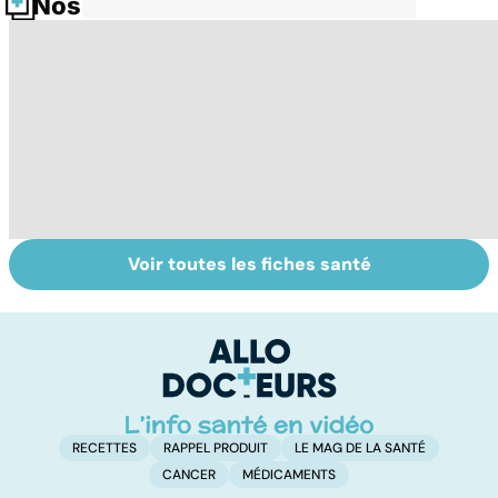
Nos fiches santé
Voir toutes les fiches santé
Le lupus, une
Anémie :
E
maladie
symptômes,
os
complexe
causes et
bo
traitements
p
RECETTES
RAPPEL PRODUIT
LE MAG DE LA SANTÉ
CANCER
MÉDICAMENTS