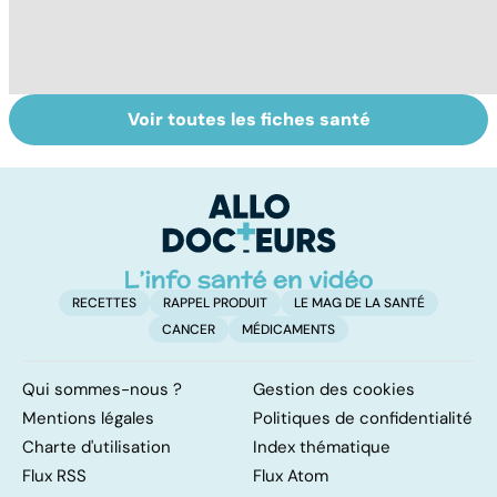
Voir toutes les fiches santé
Trisomie 21 : du
Tout savoir sur le
S
dépistage à la
cerveau
do
prise en charge
b
su
RECETTES
RAPPEL PRODUIT
LE MAG DE LA SANTÉ
CANCER
MÉDICAMENTS
Qui sommes-nous ?
Gestion des cookies
Mentions légales
Politiques de confidentialité
Charte d'utilisation
Index thématique
Flux RSS
Flux Atom