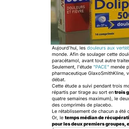
Aujourd'hui, les
douleurs aux vertè
monde. Afin de soulager cette dou
paracétamol, avant tout autre trait
Seulement, l'étude
"PACE"
menée p
pharmaceutique GlaxoSmithKline, vi
débat.
Cette étude a suivi pendant trois m
répartis par tirage au sort en
trois 
quatre semaines maximum), le deuxi
des comprimés de placebo.
Le rétablissement de chacun a été 
Or, le
temps médian de récupérat
pour les deux premiers groupes, et