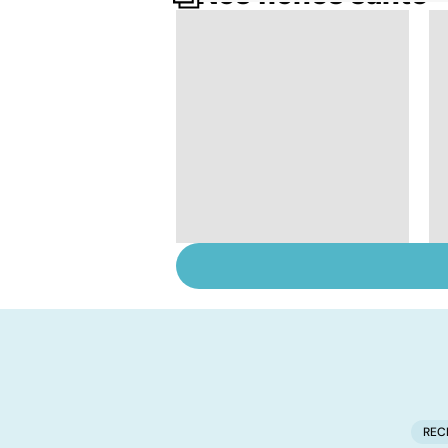
Le tramadol, un
médicament à risque
REC