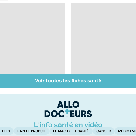
Voir toutes les fiches santé
Un rhume, ça se
Du bon usage des
soigne ?
médicaments anti-
douleurs
ETTES
RAPPEL PRODUIT
LE MAG DE LA SANTÉ
CANCER
MÉDICAM