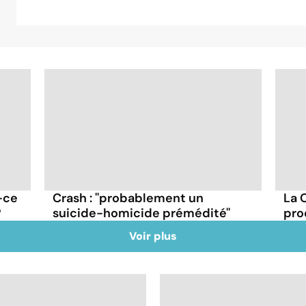
-ce
Crash : ''probablement un
La 
?
suicide-homicide prémédité''
pro
Voir plus