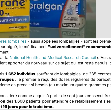
bres lombaires
- aussi appelées lombalgies - sont les premiè
leur aiguë, le médicament
"universellement" recommand
ement.
ar la
National Health and Medical Research Council
d'Austra
ent apporter du nouveau sur ce sujet qui est resté depuis 
ois
1.652 individus
souffrant de lombalgies, de 235 centres
groupes
: le premier a reçu des doses régulières de paracét
ème en prenait si besoin (au maximum quatre grammes par 
considéré comme acquis à partir de sept jours consécutifs
ion
des 1.600 patients pour atteindre ce rétablissement s'es
 16 jours pour le troisième.