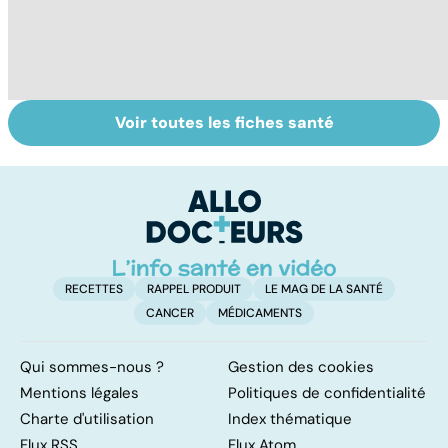
Voir toutes les fiches santé
Tout savoir sur
Faire du sport à
D
les anti-
domicile, c'est
le
inflammatoires
facile !
c
l
l
RECETTES
RAPPEL PRODUIT
LE MAG DE LA SANTÉ
CANCER
MÉDICAMENTS
Qui sommes-nous ?
Gestion des cookies
Mentions légales
Politiques de confidentialité
Charte d'utilisation
Index thématique
Flux RSS
Flux Atom