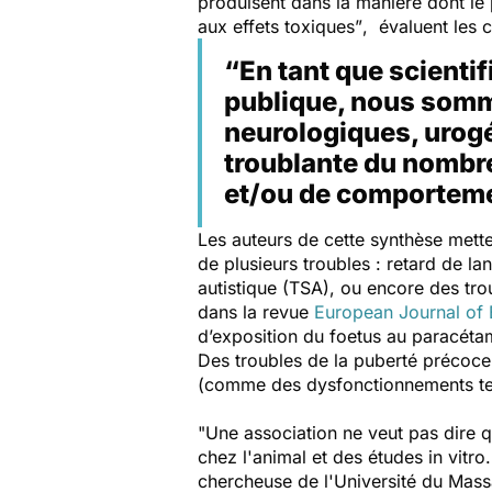
produisent dans la manière dont le 
aux effets toxiques”
, évaluent les 
“En tant que scienti
publique, nous somm
neurologiques, urog
troublante du nombre
et/ou de comportemen
Les auteurs de cette synthèse mette
de plusieurs troubles : retard de la
autistique (TSA), ou encore des tr
dans la revue
European Journal of
d’exposition du foetus au paracéta
Des troubles de la puberté précoce 
(comme des dysfonctionnements test
"U
ne association ne veut pas dire q
chez l'animal et des études in vitr
chercheuse de l'Université du Mass