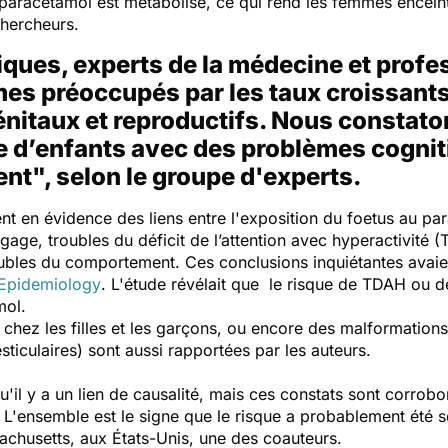
paracétamol est métabolisé, ce qui rend les femmes enceint
chercheurs.
fiques, experts de la médecine et profe
es préoccupés par les taux croissants
énitaux et reproductifs. Nous constat
 d’enfants avec des problèmes cognit
t", selon le groupe d'experts.
nt en évidence des liens entre l'exposition du foetus au par
ngage, troubles du déficit de l’attention avec hyperactivité 
oubles du comportement. Ces conclusions inquiétantes avaien
 Epidemiology
. L'étude révélait que
le risque de TDAH ou 
mol.
chez les filles et les garçons, ou encore des malformations
iculaires) sont aussi rapportées par les auteurs.
u'il y a un lien de causalité, mais ces constats sont corro
o. L'ensemble est le signe que le risque a probablement été 
achusetts, aux États-Unis, une des coauteurs.