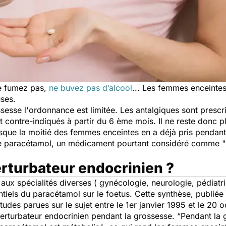
e fumez pas,
ne buvez pas d’alcool
.
.. Les femmes enceintes 
uses.
esse l'ordonnance est limitée. Les antalgiques sont prescrit
t contre-indiqués à partir du 6 ème mois. Il ne reste donc 
puisque la moitié des femmes enceintes en a déjà pris pendan
 le paracétamol, un médicament pourtant considéré comme "
erturbateur endocrinien ?
aux spécialités diverses ( gynécologie, neurologie, pédiatr
ntiels du paracétamol sur le foetus. Cette synthèse, publiée
études parues sur le sujet entre le 1er janvier 1995 et le 20
erturbateur endocrinien pendant la grossesse.
“Pendant la 