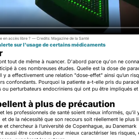
te en accès libre ?
Magazine de la Santé
lerte sur l'usage de certains médicaments
r
sont tout de même à nuancer. D'abord parce qu'on ne connaî
icipé à ces nombreuses études. Quelle est la dose de para
y a effectivement une relation "dose-effet" ainsi qu’un risq
eurs confondants. Pourquoi la patiente a-t-elle pris du parac
 ou perturbateurs endocriniens qui ont pu être impliqués et
ellent à plus de précaution
 les professionnels de santé soient mieux informés, qu'il
, et de la nécessité que son recours soit réellement le plus l
ude et chercheur à l’université de Copenhague, au Danemark
 aussi être conduites pour mieux caractériser les risques