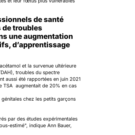
es et leur fœtus plus vulnérables
ssionnels de santé
 de troubles
ons une augmentation
ifs, d’apprentissage
acétamol et la survenue ultérieure
(TDAH), troubles du spectre
t aussi été rapportées en juin 2021
de TSA augmentait de 20% en cas
 génitales chez les petits garçons
borés par des études expérimentales
sous-estimé",
indique Ann Bauer,