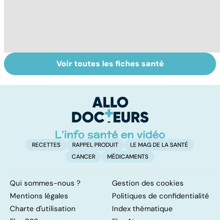
Voir toutes les fiches santé
Troubles de la
Faire du sport à
Pr
vue : et si c'était
domicile, c'est
p
un glaucome ?
facile !
de
o
RECETTES
RAPPEL PRODUIT
LE MAG DE LA SANTÉ
CANCER
MÉDICAMENTS
Qui sommes-nous ?
Gestion des cookies
Mentions légales
Politiques de confidentialité
Charte d'utilisation
Index thématique