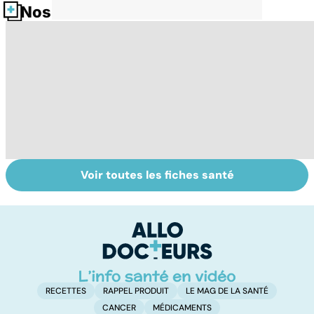
Nos fiches santé
Voir toutes les fiches santé
Suicide : prévenir
Un rhume, ça se
So
le passage à
soigne ?
on
l'acte
pr
RECETTES
RAPPEL PRODUIT
LE MAG DE LA SANTÉ
CANCER
MÉDICAMENTS