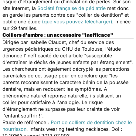
risque d'étranglement ou d'inhalation de perles. Sur son
site Internet, la
Société française de pédiatrie
met donc
en garde les parents contre ces "collier de dentition" et
publie une étude
(que vous pouvez télécharger)
, menée
sur 29 familles.
Colliers d'ambre : un accessoire "inefficace"
Dirigée par Isabelle Claudet, chef du service des
urgences pédiatriques du CHU de Toulouse, l'étude
dénonce l'inefficacité de cet article "susceptible
d'entraîner le décès de jeunes enfants par étranglement".
Les chercheurs ont également décrypté les perceptions
parentales de cet usage pour en conclure que "les
parents reconnaissent le caractère bénin de la poussée
dentaire, mais en redoutent les symptômes. A
phénomène naturel réponse naturelle, ils utilisent un
collier pour satisfaire à l'analogie. Le risque
d'étranglement ne surpasse pas leur crainte de voir
l'enfant souffrir !".
Etude de référence :
Port de colliers de dentition chez le
nourrisson
, Infants wearing teething necklaces, Doi :
10.1016/j.arcped.2012.07.003