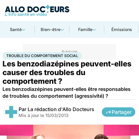
Santé
Bien-être
Famille
Émissions
Accueil
Bien-être
Psycho
Trouble du comportement social
TROUBLE DU COMPORTEMENT SOCIAL
Les benzodiazépines peuvent-elles
causer des troubles du
comportement ?
Les benzodiazépines peuvent-elles être responsables
de troubles du comportement (agressivité) ?
Par
La rédaction d'Allo Docteurs
Partager
Mis à jour le
15/03/2013