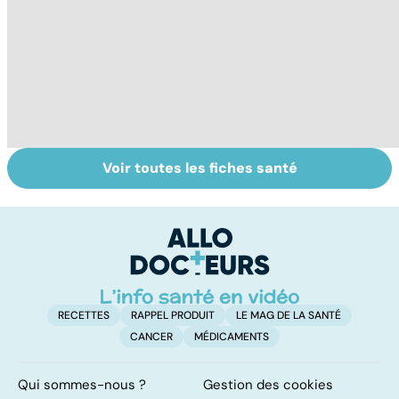
Voir toutes les fiches santé
Comment tenir
BPCO, la
L
ses bonnes
bronchite du
q
résolutions
fumeur
v
a
!
RECETTES
RAPPEL PRODUIT
LE MAG DE LA SANTÉ
CANCER
MÉDICAMENTS
Qui sommes-nous ?
Gestion des cookies