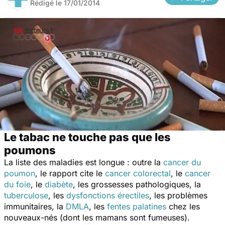
Rédigé le
17/01/2014
Le tabac ne touche pas que les
poumons
La liste des maladies est longue : outre la
cancer du
poumon
, le rapport cite le
cancer colorectal
, le
cancer
du foie
, le
diabète
, les grossesses pathologiques, la
tuberculose
, les
dysfonctions érectiles
, les problèmes
immunitaires, la
DMLA
, les
fentes palatines
chez les
nouveaux-nés (dont les mamans sont fumeuses).