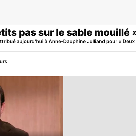
pheline
etits pas sur le sable mouill
attribué aujourd'hui à Anne-Dauphine Julliand pour « Deux p
eurs