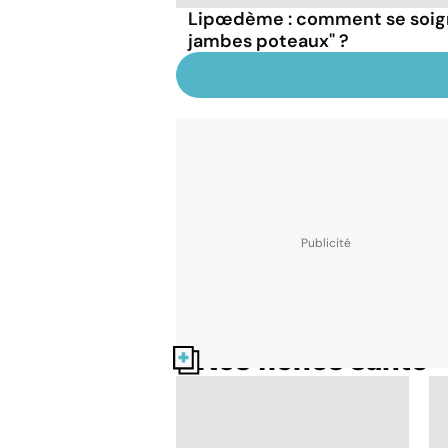
Lipœdème : comment se soign
jambes poteaux" ?
Nos fiches santé