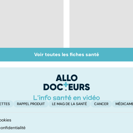
Voir toutes les fiches santé
Anémie : symptômes,
Exostose osseuse :
causes et
des bosses sous la
traitements
peau
ETTES
RAPPEL PRODUIT
LE MAG DE LA SANTÉ
CANCER
MÉDICAM
ookies
onfidentialité