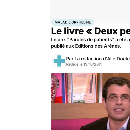
Accueil
Santé
Maladies
Maladies rares
Maladie or
MALADIE ORPHELINE
Le livre « Deux p
Le prix "Paroles de patients" a été 
publié aux Editions des Arènes.
Par
La rédaction d'Allo Doct
Rédigé le
19/10/2011