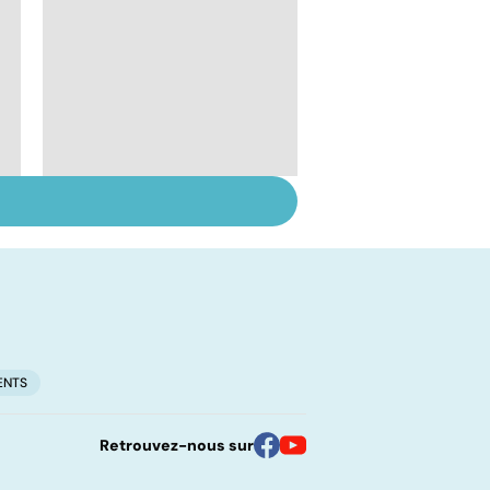
Myopathie de
Duchenne : la
myopathie de
l'enfant la plus
fréquente
ENTS
Retrouvez-nous sur