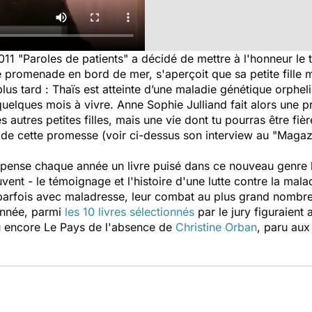
2011 "Paroles de patients" a décidé de mettre à l'honneur l
e promenade en bord de mer, s'aperçoit que sa petite fille 
s tard : Thaïs est atteinte d’une maladie génétique orphelin
 quelques mois à vivre. Anne Sophie Julliand fait alors une p
 autres petites filles, mais une vie dont tu pourras être fi
re de cette promesse (voir ci-dessus son interview au "Magaz
pense chaque année un livre puisé dans ce nouveau genre lit
ent - le témoignage et l'histoire d'une lutte contre la malad
 parfois avec maladresse, leur combat au plus grand nombre
 année, parmi
les 10 livres sélectionnés
par le jury figuraient 
ou encore
Le Pays de l'absence de
Christine Orban
, paru aux