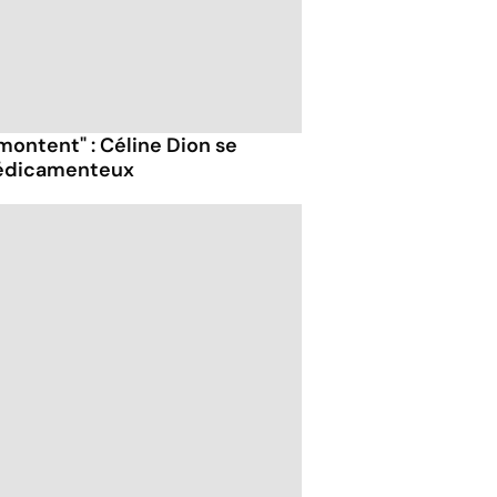
s montent" : Céline Dion se
médicamenteux