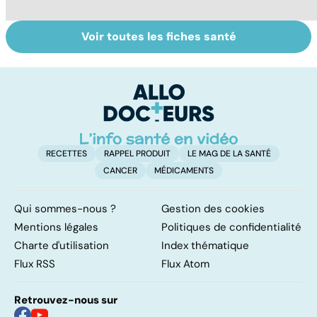
Voir toutes les fiches santé
Arthrite,
Des solutions
Sp
polyarthrite... :
pour améliorer sa
au
les articulations
souplesse
en souffrance
RECETTES
RAPPEL PRODUIT
LE MAG DE LA SANTÉ
CANCER
MÉDICAMENTS
Qui sommes-nous ?
Gestion des cookies
Mentions légales
Politiques de confidentialité
Charte d'utilisation
Index thématique
Flux RSS
Flux Atom
Retrouvez-nous sur