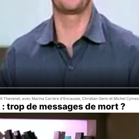
oît Thevenet, avec Marina Carrère d'Encausse, Christian Gerin et Michel Cymes
 : trop de messages de mort ?