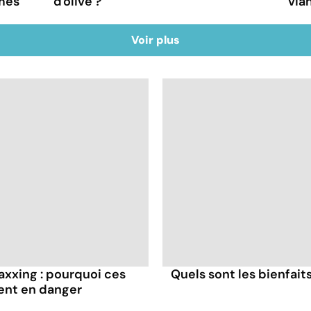
mes
d'olive ?
via
Voir plus
axxing : pourquoi ces
Quels sont les bienfaits
ent en danger