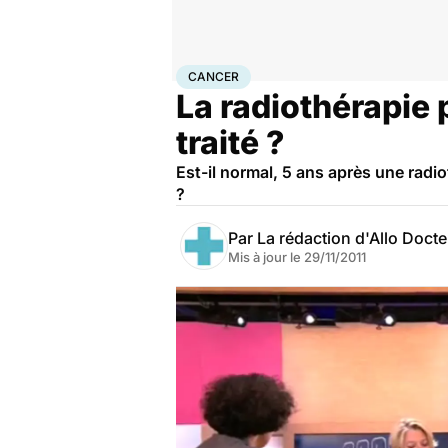
Accueil
Santé
Maladies
Cancer
Cancer
CANCER
La radiothérapie 
traité ?
Est-il normal, 5 ans après une rad
?
Par
La rédaction d'Allo Doct
Mis à jour le
29/11/2011