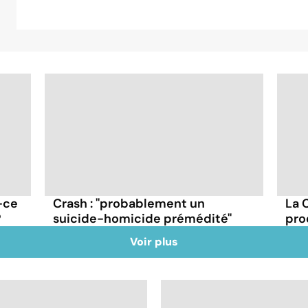
-ce
Crash : ''probablement un
La 
?
suicide-homicide prémédité''
pro
Voir plus