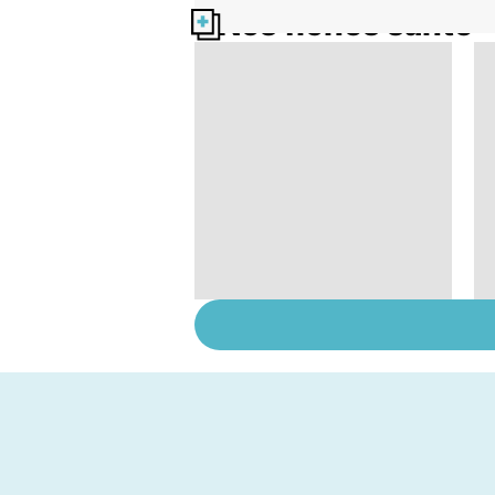
Nos fiches santé
Ostéoporose :
préserver le capital
osseux