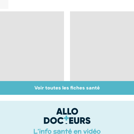
Voir toutes les fiches santé
Faire du sport à
Don de gamètes : le
domicile, c'est facile !
pour et le contre
d'une levée de
l'anonymat