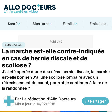
Santé
Bien-être
Famille
Émissions
Accueil
Bien-être
Sport santé
Lombalgie
LOMBALGIE
La marche est-elle contre-indiquée
en cas de hernie discale et de
scoliose ?
J'ai été opérée d'une deuxième hernie discale, la marche
est-elle bonne ?J'ai une scoliose lombaire avec un
rétrécissement du canal, pourrai-je continuer à faire de
la randonnée ?
Par
La rédaction d'Allo Docteurs
Partager
Mis à jour le
16/02/2015