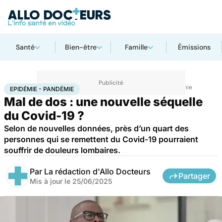
Santé
Bien-être
Famille
Émissions
Accueil
Santé
Maladies
Maladies infectieuses
Epidémie - Pandémie
EPIDÉMIE - PANDÉMIE
Mal de dos : une nouvelle séquelle
du Covid-19 ?
Selon de nouvelles données, près d’un quart des
personnes qui se remettent du Covid-19 pourraient
souffrir de douleurs lombaires.
Par
La rédaction d'Allo Docteurs
Partager
Mis à jour le
25/06/2025