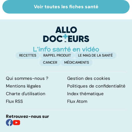
Voir toutes les fiches santé
La tuberculose
Le choix du
Ma
pulmonaire
cartable et des
q
fournitures
ve
scolaires
m
RECETTES
RAPPEL PRODUIT
LE MAG DE LA SANTÉ
CANCER
MÉDICAMENTS
Qui sommes-nous ?
Gestion des cookies
Mentions légales
Politiques de confidentialité
Charte d'utilisation
Index thématique
Flux RSS
Flux Atom
Retrouvez-nous sur