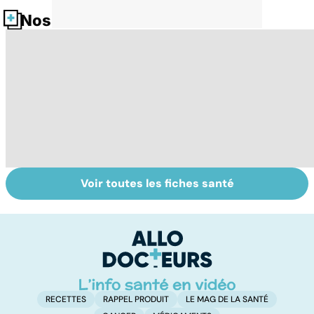
Nos fiches santé
Voir toutes les fiches santé
Le choix du
Scoliose : quand
He
cartable et des
la colonne
q
fournitures
s'affole
n
scolaires
r
RECETTES
RAPPEL PRODUIT
LE MAG DE LA SANTÉ