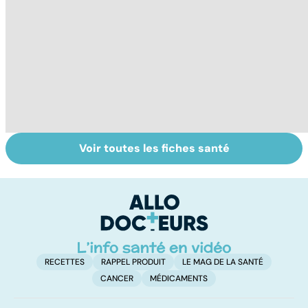
Voir toutes les fiches santé
Grand froid : nos
Perturbateurs
Al
conseils
endocriniens :
m
une menace pour
t
notre santé
p
RECETTES
RAPPEL PRODUIT
LE MAG DE LA SANTÉ
CANCER
MÉDICAMENTS