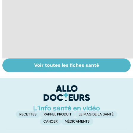
Voir toutes les fiches santé
Tout savoir sur le
Staphylocoque
Fa
cerveau
doré : une
do
bactérie sous
fa
surveillance
RECETTES
RAPPEL PRODUIT
LE MAG DE LA SANTÉ
CANCER
MÉDICAMENTS