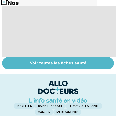
Nos fiches santé
Voir toutes les fiches santé
Intoxications
Votre santé en
La
alimentaires :
vacances
s
menaces dans
l'
nos assiettes !
g
RECETTES
RAPPEL PRODUIT
LE MAG DE LA SANTÉ
CANCER
MÉDICAMENTS