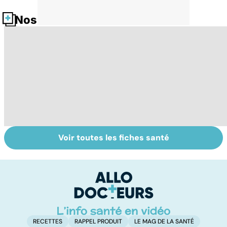
Nos fiches santé
Voir toutes les fiches santé
Faites un pied de
Faire du sport à
D
nez à la rhinite
domicile, c'est
le
facile !
c
l
l
RECETTES
RAPPEL PRODUIT
LE MAG DE LA SANTÉ