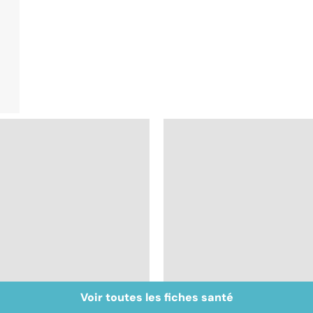
Voir toutes les fiches santé
Un rhume, ça se
Bien respirer grâce