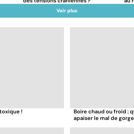
des tensions crâniennes ?
au 
Voir plus
toxique !
Boire chaud ou froid : q
apaiser le mal de gorge