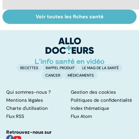
Voir toutes les fiches santé
Bien dormir,
Le magnésium,
T
mais... sans
un oligo-élément
u
médicaments !
vital
e
RECETTES
RAPPEL PRODUIT
LE MAG DE LA SANTÉ
CANCER
MÉDICAMENTS
Qui sommes-nous ?
Gestion des cookies
Mentions légales
Politiques de confidentialité
Charte d'utilisation
Index thématique
Flux RSS
Flux Atom
Retrouvez-nous sur