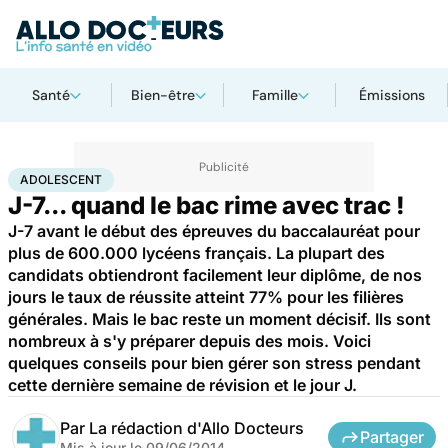
Santé
Bien-être
Famille
Émissions
Accueil
Santé
Adolescent
ADOLESCENT
J-7... quand le bac rime avec trac !
J-7 avant le début des épreuves du baccalauréat pour
plus de 600.000 lycéens français. La plupart des
candidats obtiendront facilement leur diplôme, de nos
jours le taux de réussite atteint 77% pour les filières
générales. Mais le bac reste un moment décisif. Ils sont
nombreux à s'y préparer depuis des mois. Voici
quelques conseils pour bien gérer son stress pendant
cette dernière semaine de révision et le jour J.
Par
La rédaction d'Allo Docteurs
Partager
Mis à jour le
09/06/2014