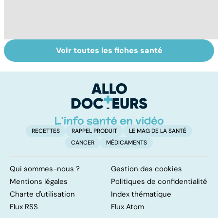
Voir toutes les fiches santé
Maladie de
Jambes lourdes :
E
Raynaud : une
un symptôme à
p
hypersensibilité
ne pas prendre à
ca
au froid
la légère
l'
p
RECETTES
RAPPEL PRODUIT
LE MAG DE LA SANTÉ
CANCER
MÉDICAMENTS
Qui sommes-nous ?
Gestion des cookies
Mentions légales
Politiques de confidentialité
Charte d'utilisation
Index thématique
Flux RSS
Flux Atom