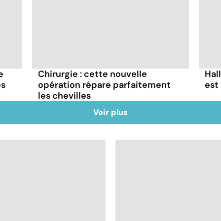
e
Chirurgie : cette nouvelle
Hal
es
opération répare parfaitement
est 
les chevilles
Voir plus