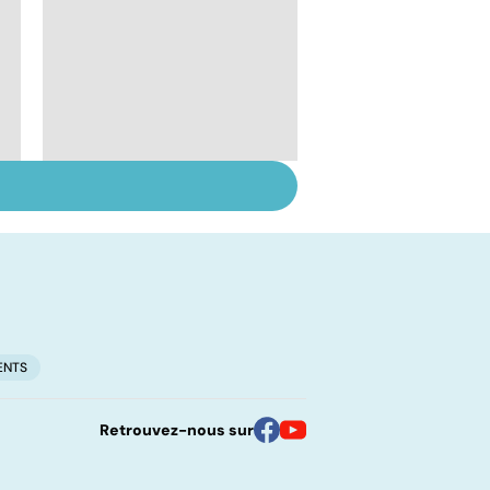
Staphylocoque doré :
une bactérie sous
surveillance
ENTS
Retrouvez-nous sur