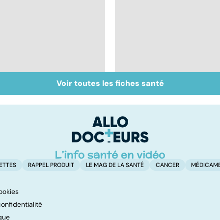
Voir toutes les fiches santé
Exostose osseuse :
La sciatique : un
des bosses sous la
symptôme
peau
douloureux
ETTES
RAPPEL PRODUIT
LE MAG DE LA SANTÉ
CANCER
MÉDICAM
ookies
onfidentialité
que