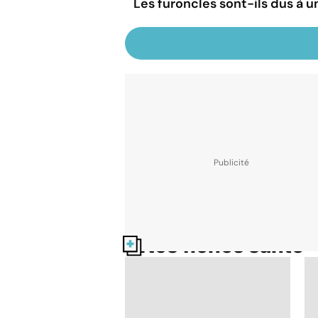
Les furoncles sont-ils dus à 
Nos fiches santé