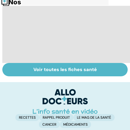
Nos fiches santé
Voir toutes les fiches santé
Exostose
Troubles de
La
osseuse : des
l'érection :
s
bosses sous la
gardez la tête
d
peau
haute
RECETTES
RAPPEL PRODUIT
LE MAG DE LA SANTÉ
CANCER
MÉDICAMENTS