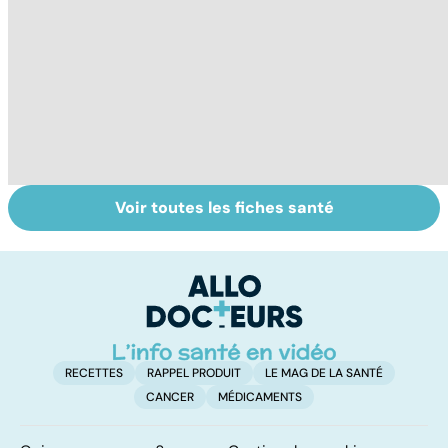
Voir toutes les fiches santé
Grand froid : nos
Perturbateurs
Fa
conseils
endocriniens :
do
une menace pour
fa
notre santé
RECETTES
RAPPEL PRODUIT
LE MAG DE LA SANTÉ
CANCER
MÉDICAMENTS