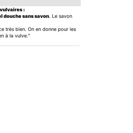
vulvaires :
el douche sans savon
. Le savon
nce très bien. On en donne pour les
n à la vulve."