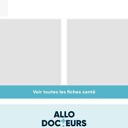
Voir toutes les fiches santé
Bien vivre la
Gynéco : un suivi
ménopause
pour la vie