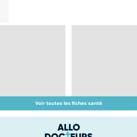
Voir toutes les fiches santé
Accident vasculaire
Trisomie 21 : du
cérébral : l'enfant
dépistage à la prise
également touché
en charge