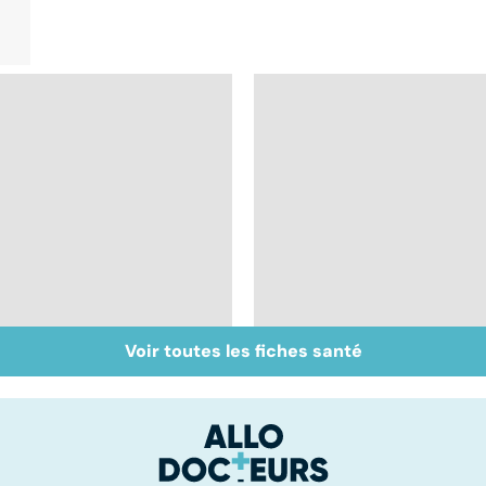
Voir toutes les fiches santé
Le saturnisme : une
Faire du sport à
intoxication au
domicile, c'est facile 
plomb