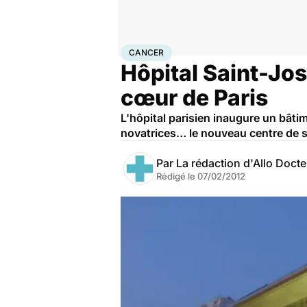
Accueil
Santé
Maladies
Cancer
Cancer
CANCER
Hôpital Saint-Jos
cœur de Paris
L'hôpital parisien inaugure un bât
novatrices… le nouveau centre de so
Par
La rédaction d'Allo Doct
Rédigé le
07/02/2012