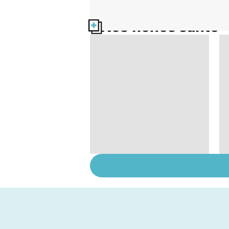
Nos fiches santé
HPV : tout savoir sur
les papillomavirus