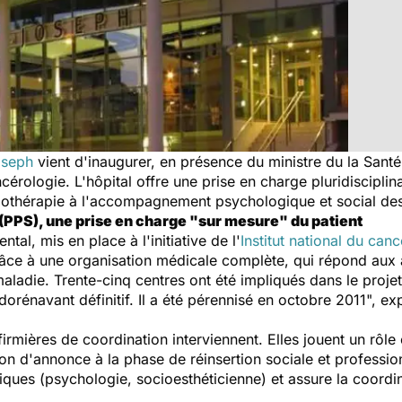
oseph
vient d'inaugurer, en présence du ministre du la Sant
érologie. L'hôpital offre une prise en charge pluridisciplin
miothérapie à l'accompagnement psychologique et social de
(PPS), une prise en charge "sur mesure" du patient
tal, mis en place à l'initiative de l'
Institut national du can
ce à une organisation médicale complète, qui répond aux a
maladie. Trente-cinq centres ont été impliqués dans le projet
dorénavant définitif. Il a été pérennisé en octobre 2011", e
irmières de coordination interviennent. Elles jouent un rôle
on d'annonce à la phase de réinsertion sociale et profession
ques (psychologie, socioesthéticienne) et assure la coordina