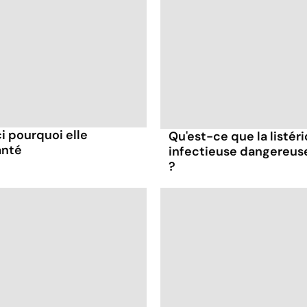
ci pourquoi elle
Qu'est-ce que la listér
anté
infectieuse dangereus
?