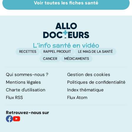
Voir toutes les fiches santé
Suicide : prévenir
Un rhume, ça se
Fa
le passage à
soigne ?
do
l'acte
fa
RECETTES
RAPPEL PRODUIT
LE MAG DE LA SANTÉ
CANCER
MÉDICAMENTS
Qui sommes-nous ?
Gestion des cookies
Mentions légales
Politiques de confidentialité
Charte d'utilisation
Index thématique
Flux RSS
Flux Atom
Retrouvez-nous sur