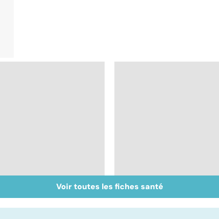
Voir toutes les fiches santé
Retrouver du tonus
Faire du sport à
grâce aux plantes
domicile, c'est facile 