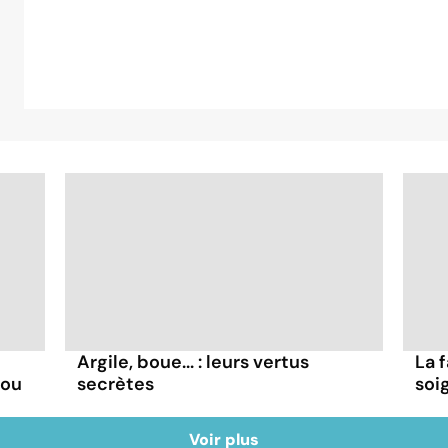
Argile, boue... : leurs vertus
La 
hou
secrètes
soi
Voir plus