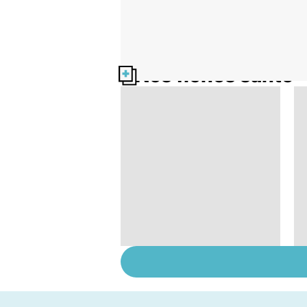
Nos fiches santé
Prurit,
démangeaisons : au
secours, j'ai la peau