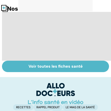
Nos fiches santé
Voir toutes les fiches santé
Le magnésium,
Intestin irritable :
Al
un oligo-élément
le régime
pé
vital
FODMAP, une
solution ?
RECETTES
RAPPEL PRODUIT
LE MAG DE LA SANTÉ