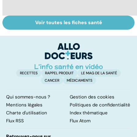
Voir toutes les fiches santé
Suicide : prévenir
Le TDAH, un
A
le passage à
trouble de
va
l'acte
l'attention avec
cé
ou sans
é
hyperactivité
t
RECETTES
RAPPEL PRODUIT
LE MAG DE LA SANTÉ
CANCER
MÉDICAMENTS
Qui sommes-nous ?
Gestion des cookies
Mentions légales
Politiques de confidentialité
Charte d'utilisation
Index thématique
Flux RSS
Flux Atom
Retrouvez-nous sur