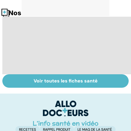
Nos fiches santé
Voir toutes les fiches santé
Automne-hiver,
Prolapsus : quand
V
le temps de la
les organes
se
dépression
descendent
c
saisonnière
r
RECETTES
RAPPEL PRODUIT
LE MAG DE LA SANTÉ