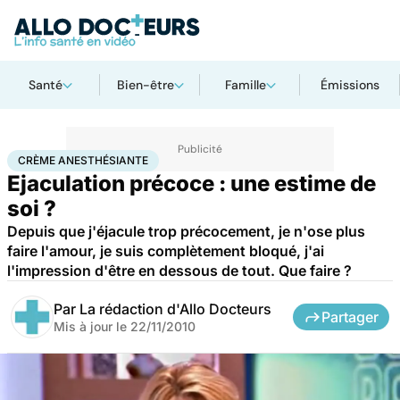
Santé
Bien-être
Famille
Émissions
Accueil
Bien-être
Sexo
Crème anesthésiante
CRÈME ANESTHÉSIANTE
Ejaculation précoce : une estime de
soi ?
Depuis que j'éjacule trop précocement, je n'ose plus
faire l'amour, je suis complètement bloqué, j'ai
l'impression d'être en dessous de tout. Que faire ?
Par
La rédaction d'Allo Docteurs
Partager
Mis à jour le
22/11/2010