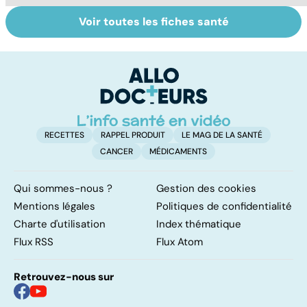
Voir toutes les fiches santé
Automne-hiver,
Tout savoir sur
Gr
le temps de la
les maux du froid
c
dépression
saisonnière
RECETTES
RAPPEL PRODUIT
LE MAG DE LA SANTÉ
CANCER
MÉDICAMENTS
Qui sommes-nous ?
Gestion des cookies
Mentions légales
Politiques de confidentialité
Charte d'utilisation
Index thématique
Flux RSS
Flux Atom
Retrouvez-nous sur