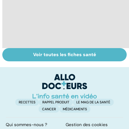
Voir toutes les fiches santé
Gynéco : un suivi
Faire du sport à
D
pour la vie
domicile, c'est
le
facile !
c
l
l
RECETTES
RAPPEL PRODUIT
LE MAG DE LA SANTÉ
CANCER
MÉDICAMENTS
Qui sommes-nous ?
Gestion des cookies