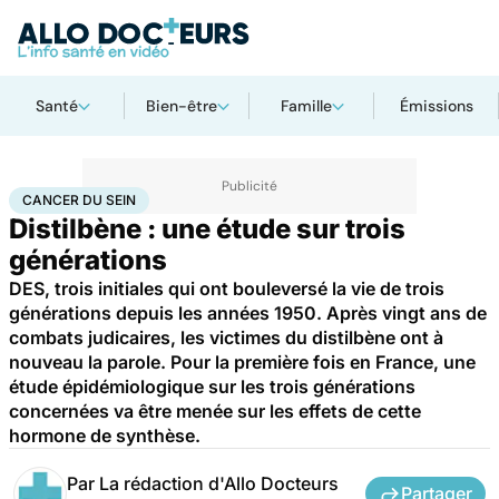
Santé
Bien-être
Famille
Émissions
Accueil
Santé
Maladies
Cancer
Cancer du sein
CANCER DU SEIN
Distilbène : une étude sur trois
générations
DES, trois initiales qui ont bouleversé la vie de trois
générations depuis les années 1950. Après vingt ans de
combats judicaires, les victimes du distilbène ont à
nouveau la parole. Pour la première fois en France, une
étude épidémiologique sur les trois générations
concernées va être menée sur les effets de cette
hormone de synthèse.
Par
La rédaction d'Allo Docteurs
Partager