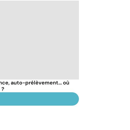
nce, auto-prélèvement... où
 ?