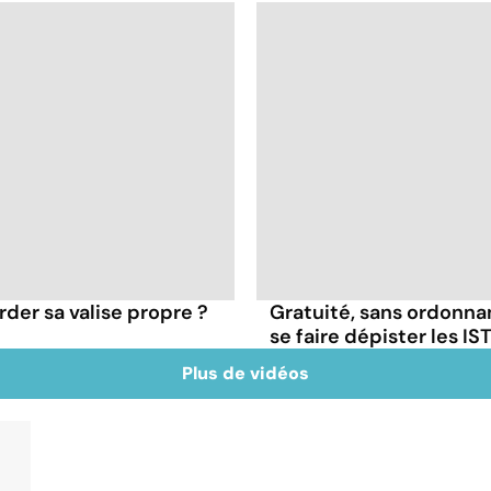
der sa valise propre ?
Gratuité, sans ordonna
se faire dépister les IST
Plus de vidéos