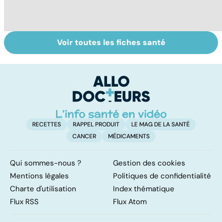
Voir toutes les fiches santé
Narcolepsie : des
Maladie de
To
crises de
Huntington : une
c
sommeil
affection
involontaires
neurologique
incurable
RECETTES
RAPPEL PRODUIT
LE MAG DE LA SANTÉ
CANCER
MÉDICAMENTS
Qui sommes-nous ?
Gestion des cookies
Mentions légales
Politiques de confidentialité
Charte d'utilisation
Index thématique
Flux RSS
Flux Atom