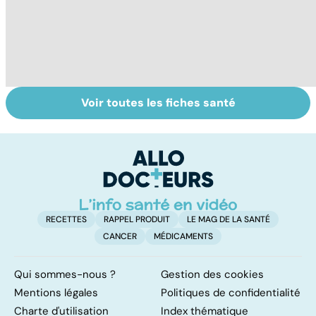
Voir toutes les fiches santé
Narcolepsie : des
Bien dormir,
L
crises de
mais... sans
f
sommeil
médicaments !
involontaires
RECETTES
RAPPEL PRODUIT
LE MAG DE LA SANTÉ
CANCER
MÉDICAMENTS
Qui sommes-nous ?
Gestion des cookies
Mentions légales
Politiques de confidentialité
Charte d'utilisation
Index thématique