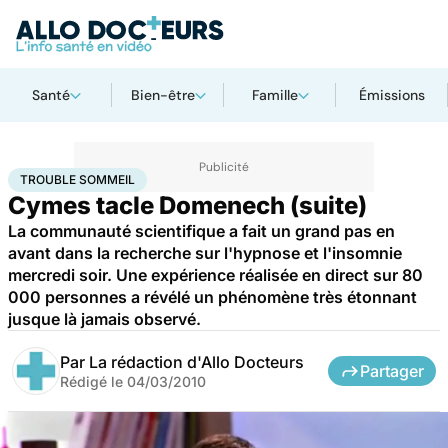
Santé
Bien-être
Famille
Émissions
Accueil
Santé
Trouble sommeil
TROUBLE SOMMEIL
Cymes tacle Domenech (suite)
La communauté scientifique a fait un grand pas en
avant dans la recherche sur l'hypnose et l'insomnie
mercredi soir. Une expérience réalisée en direct sur 80
000 personnes a révélé un phénomène très étonnant
jusque là jamais observé.
Par
La rédaction d'Allo Docteurs
Partager
Rédigé le
04/03/2010