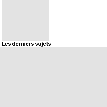
Les derniers sujets
Les Français
accros aux
psychotropes ?