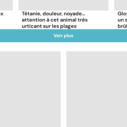
ux
Tétanie, douleur, noyade…
Glo
attention à cet animal très
un 
urticant sur les plages
brû
Voir plus