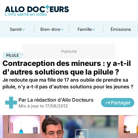
Santé
Bien-être
Famille
Émissions
Accueil
Bien-être
Sexo
Pilule
PILULE
Contraception des mineurs : y a-t-il
d'autres solutions que la pilule ?
Je redoute que ma fille de 17 ans oublie de prendre sa
pilule, n'y a-t-il pas d'autres solutions pour les jeunes ?
Par
La rédaction d'Allo Docteurs
Partager
Mis à jour le
17/08/2012